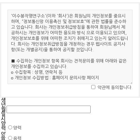
약관에 동의합니다.
생
년
월
일
시
양
양력
력
or
음
음력